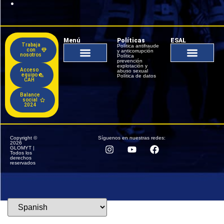
Menú
Políticas
ESAL
Trabaja
Política antifraude
con
y anticorrupción
nosotros
Política
prevención
explotación y
Acceso
abuso sexual
equipo
Gestión del conocimiento
Documentos de permanencia
Política de datos
CAH
Balance
social
2024
Copyright ©
Síguenos en nuestras redes:
2026
GLOMYT |
Todos los
derechos
reservados