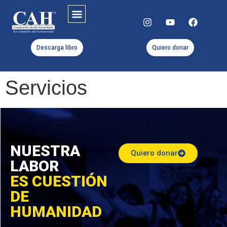
Descarga libro
Quiero donar
Servicios
NUESTRA
Quiero donar
LABOR
ES CUESTIÓN
DE
HUMANIDAD
.