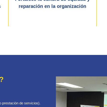
s
reparación en la organización
?
o prestación de servicios).