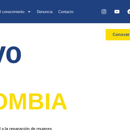
l conocimiento
Denuncia
Contacto
Conoce
VO
OMBIA
d y la reparación de mujeres